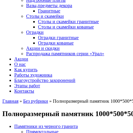
Надгробные плиты
Вазы,предметы декора
Гранитные
Столы и скамейки
Столы и скамейки гранитные
Столы и скамейки кованые
Оградки
Оградки гранитные
Оградки кованые
Акции и скидки
Распродажа памятников серии «Урал»
Акции
О нас
Как купить
Работы художника
Благоустройство захоронений
Этапы работ
Контакты
Главная
»
Без рубрики
»
Полноразмерный памятник 1000*500*5
Полноразмерный памятник 1000*500*50
Памятники из черного гранита
Прямоугольные