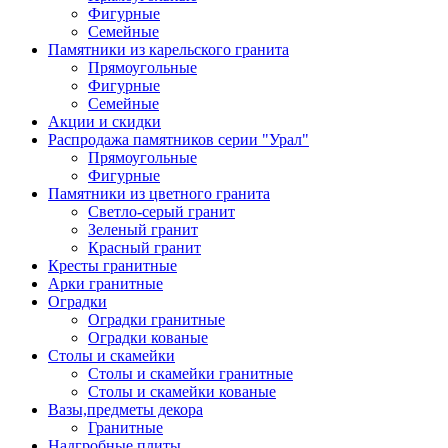
Фигурные
Семейные
Памятники из карельского гранита
Прямоугольные
Фигурные
Семейные
Акции и скидки
Распродажа памятников серии "Урал"
Прямоугольные
Фигурные
Памятники из цветного гранита
Светло-серый гранит
Зеленый гранит
Красный гранит
Кресты гранитные
Арки гранитные
Оградки
Оградки гранитные
Оградки кованые
Столы и скамейки
Столы и скамейки гранитные
Столы и скамейки кованые
Вазы,предметы декора
Гранитные
Надгробные плиты