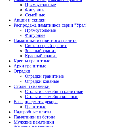
Прямоугольные
Фигурные
Семейные
Акции и скидки
Распродажа памятников серии "Урал"
Прямоугольные
Фигурные
Памятники из цветного гранита
Светло-серый гранит
Зеленый гранит
Красный гранит
Кресты гранитные
Арки гранитные
Оградки
Оградки гранитные
Оградки кованые
Столы и скамейки
Столы и скамейки гранитные
Столы и скамейки кованые
Вазы,предметы декора
Гранитные
Надгробные плиты
Памятники из бетона
Мужские памятники