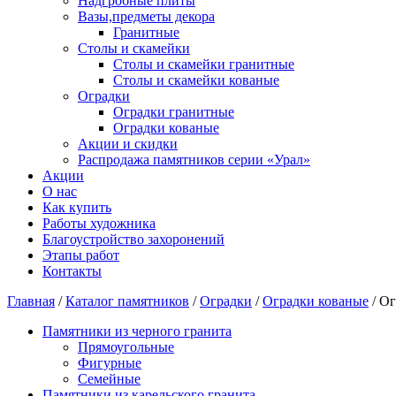
Надгробные плиты
Вазы,предметы декора
Гранитные
Столы и скамейки
Столы и скамейки гранитные
Столы и скамейки кованые
Оградки
Оградки гранитные
Оградки кованые
Акции и скидки
Распродажа памятников серии «Урал»
Акции
О нас
Как купить
Работы художника
Благоустройство захоронений
Этапы работ
Контакты
Главная
/
Каталог памятников
/
Оградки
/
Оградки кованые
/ О
Памятники из черного гранита
Прямоугольные
Фигурные
Семейные
Памятники из карельского гранита