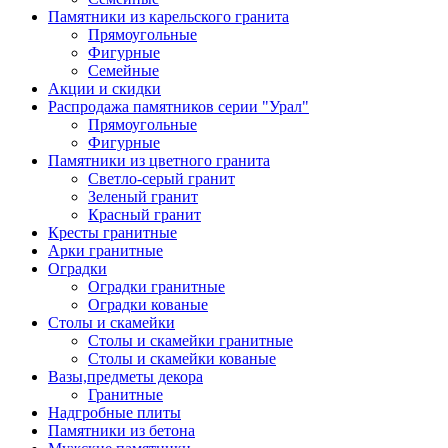
Памятники из карельского гранита
Прямоугольные
Фигурные
Семейные
Акции и скидки
Распродажа памятников серии "Урал"
Прямоугольные
Фигурные
Памятники из цветного гранита
Светло-серый гранит
Зеленый гранит
Красный гранит
Кресты гранитные
Арки гранитные
Оградки
Оградки гранитные
Оградки кованые
Столы и скамейки
Столы и скамейки гранитные
Столы и скамейки кованые
Вазы,предметы декора
Гранитные
Надгробные плиты
Памятники из бетона