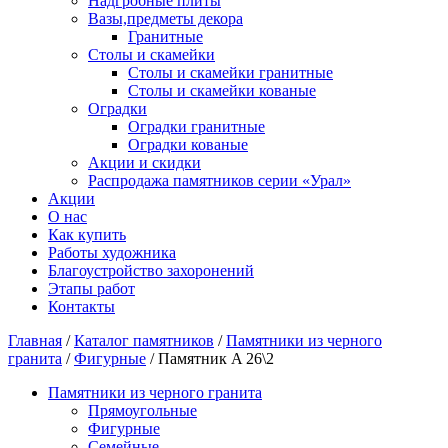
Надгробные плиты
Вазы,предметы декора
Гранитные
Столы и скамейки
Столы и скамейки гранитные
Столы и скамейки кованые
Оградки
Оградки гранитные
Оградки кованые
Акции и скидки
Распродажа памятников серии «Урал»
Акции
О нас
Как купить
Работы художника
Благоустройство захоронений
Этапы работ
Контакты
Главная
/
Каталог памятников
/
Памятники из черного
гранита
/
Фигурные
/ Памятник A 26\2
Памятники из черного гранита
Прямоугольные
Фигурные
Семейные