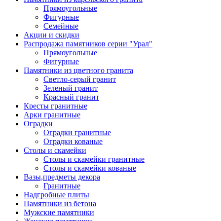
Прямоугольные
Фигурные
Семейные
Акции и скидки
Распродажа памятников серии "Урал"
Прямоугольные
Фигурные
Памятники из цветного гранита
Светло-серый гранит
Зеленый гранит
Красный гранит
Кресты гранитные
Арки гранитные
Оградки
Оградки гранитные
Оградки кованые
Столы и скамейки
Столы и скамейки гранитные
Столы и скамейки кованые
Вазы,предметы декора
Гранитные
Надгробные плиты
Памятники из бетона
Мужские памятники