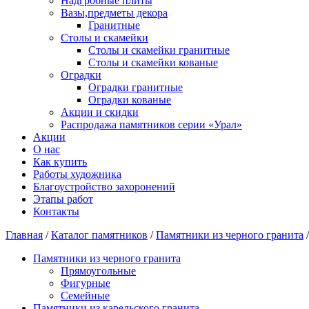
Надгробные плиты
Вазы,предметы декора
Гранитные
Столы и скамейки
Столы и скамейки гранитные
Столы и скамейки кованые
Оградки
Оградки гранитные
Оградки кованые
Акции и скидки
Распродажа памятников серии «Урал»
Акции
О нас
Как купить
Работы художника
Благоустройство захоронений
Этапы работ
Контакты
Главная
/
Каталог памятников
/
Памятники из черного гранита
Памятники из черного гранита
Прямоугольные
Фигурные
Семейные
Памятники из карельского гранита