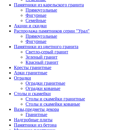
Памятники из карельского гранита
Прямоугольные
Фигурные
Семейные
Акции и скидки
Распродажа памятников серии "Урал"
Прямоугольные
Фигурные
Памятники из цветного гранита
Светло-серый гранит
Зеленый гранит
Красный гранит
Кресты гранитные
Арки гранитные
Оградки
Оградки гранитные
Оградки кованые
Столы и скамейки
Столы и скамейки гранитные
Столы и скамейки кованые
Вазы,предметы декора
Гранитные
Надгробные плиты
Памятники из бетона