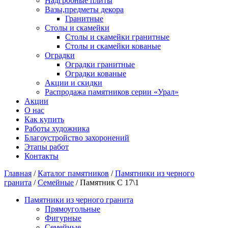
Надгробные плиты
Вазы,предметы декора
Гранитные
Столы и скамейки
Столы и скамейки гранитные
Столы и скамейки кованые
Оградки
Оградки гранитные
Оградки кованые
Акции и скидки
Распродажа памятников серии «Урал»
Акции
О нас
Как купить
Работы художника
Благоустройство захоронений
Этапы работ
Контакты
Главная
/
Каталог памятников
/
Памятники из черного
гранита
/
Семейные
/ Памятник C 17\1
Памятники из черного гранита
Прямоугольные
Фигурные
Семейные