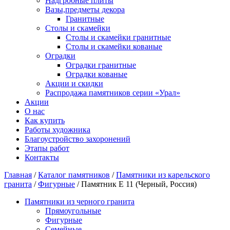
Надгробные плиты
Вазы,предметы декора
Гранитные
Столы и скамейки
Столы и скамейки гранитные
Столы и скамейки кованые
Оградки
Оградки гранитные
Оградки кованые
Акции и скидки
Распродажа памятников серии «Урал»
Акции
О нас
Как купить
Работы художника
Благоустройство захоронений
Этапы работ
Контакты
Главная
/
Каталог памятников
/
Памятники из карельского
гранита
/
Фигурные
/ Памятник Е 11 (Черный, Россия)
Памятники из черного гранита
Прямоугольные
Фигурные
Семейные