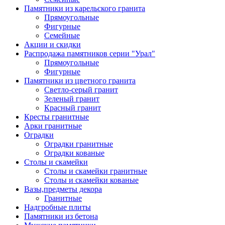
Памятники из карельского гранита
Прямоугольные
Фигурные
Семейные
Акции и скидки
Распродажа памятников серии "Урал"
Прямоугольные
Фигурные
Памятники из цветного гранита
Светло-серый гранит
Зеленый гранит
Красный гранит
Кресты гранитные
Арки гранитные
Оградки
Оградки гранитные
Оградки кованые
Столы и скамейки
Столы и скамейки гранитные
Столы и скамейки кованые
Вазы,предметы декора
Гранитные
Надгробные плиты
Памятники из бетона