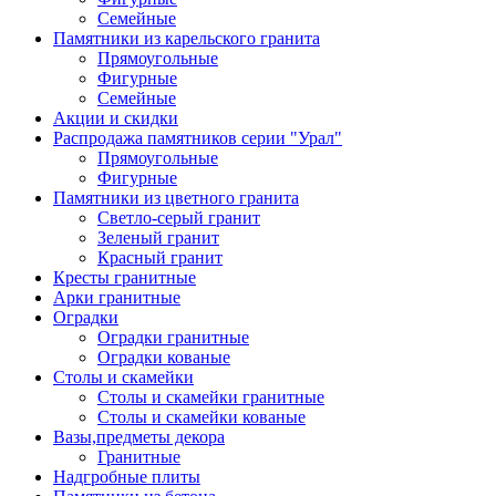
Семейные
Памятники из карельского гранита
Прямоугольные
Фигурные
Семейные
Акции и скидки
Распродажа памятников серии "Урал"
Прямоугольные
Фигурные
Памятники из цветного гранита
Светло-серый гранит
Зеленый гранит
Красный гранит
Кресты гранитные
Арки гранитные
Оградки
Оградки гранитные
Оградки кованые
Столы и скамейки
Столы и скамейки гранитные
Столы и скамейки кованые
Вазы,предметы декора
Гранитные
Надгробные плиты