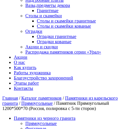
Надгробные плиты
Вазы,предметы декора
Гранитные
Столы и скамейки
Столы и скамейки гранитные
Столы и скамейки кованые
Оградки
Оградки гранитные
Оградки кованые
Акции и скидки
Распродажа памятников серии «Урал»
Акции
О нас
Как купить
Работы художника
Благоустройство захоронений
Этапы работ
Контакты
Главная
/
Каталог памятников
/
Памятники из карельского
гранита
/
Прямоугольные
/ Памятник Прямоугольный
1200*500*70 (Россия, полировка с 5-ти сторон)
Памятники из черного гранита
Прямоугольные
Фигурные