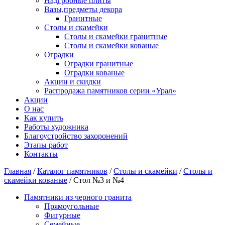
Надгробные плиты
Вазы,предметы декора
Гранитные
Столы и скамейки
Столы и скамейки гранитные
Столы и скамейки кованые
Оградки
Оградки гранитные
Оградки кованые
Акции и скидки
Распродажа памятников серии «Урал»
Акции
О нас
Как купить
Работы художника
Благоустройство захоронений
Этапы работ
Контакты
Главная
/
Каталог памятников
/
Столы и скамейки
/
Столы и
скамейки кованые
/ Стол №3 и №4
Памятники из черного гранита
Прямоугольные
Фигурные
Семейные