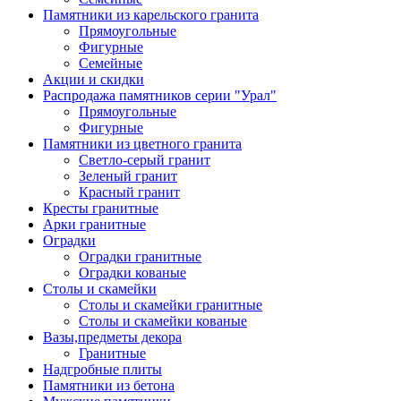
Памятники из карельского гранита
Прямоугольные
Фигурные
Семейные
Акции и скидки
Распродажа памятников серии "Урал"
Прямоугольные
Фигурные
Памятники из цветного гранита
Светло-серый гранит
Зеленый гранит
Красный гранит
Кресты гранитные
Арки гранитные
Оградки
Оградки гранитные
Оградки кованые
Столы и скамейки
Столы и скамейки гранитные
Столы и скамейки кованые
Вазы,предметы декора
Гранитные
Надгробные плиты
Памятники из бетона