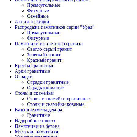
Прямоугольные
Фигурные
Семейные
Акции и скидки
Распродажа памятников серии "Урал"
Прямоугольные
Фигурные
Памятники из цветного гранита
Светло-серый гранит
Зеленый гранит
Красный гранит
Кресты гранитные
Арки гранитные
Оградки
Оградки гранитные
Оградки кованые
Столы и скамейки
Столы и скамейки гранитные
Столы и скамейки кованые
Вазы,предметы декора
Гранитные
Надгробные плиты
Памятники из бетона
Мужские памятники