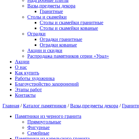
Надгробные плиты
Вазы,предметы декора
Гранитные
Столы и скамейки
Столы и скамейки гранитные
Столы и скамейки кованые
Оградки
Оградки гранитные
Оградки кованые
Акции и скидки
Распродажа памятников серии «Урал»
Акции
О нас
Как купить
Работы художника
Благоустройство захоронений
Этапы работ
Контакты
Главная
/
Каталог памятников
/
Вазы,предметы декора
/
Гранит
Памятники из черного гранита
Прямоугольные
Фигурные
Семейные
Памятники из карельского гранита